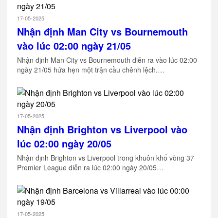
17-05-2025
Nhận định Man City vs Bournemouth
vào lúc 02:00 ngày 21/05
Nhận định Man City vs Bournemouth diễn ra vào lúc 02:00
ngày 21/05 hứa hẹn một trận cầu chênh lệch.…
17-05-2025
Nhận định Brighton vs Liverpool vào
lúc 02:00 ngày 20/05
Nhận định Brighton vs Liverpool trong khuôn khổ vòng 37
Premier League diễn ra lúc 02:00 ngày 20/05…
17-05-2025