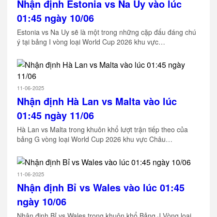
Nhận định Estonia vs Na Uy vào lúc
01:45 ngày 10/06
Estonia vs Na Uy sẽ là một trong những cặp đấu đáng chú
ý tại bảng I vòng loại World Cup 2026 khu vực…
11-06-2025
Nhận định Hà Lan vs Malta vào lúc
01:45 ngày 11/06
Hà Lan vs Malta trong khuôn khổ lượt trận tiếp theo của
bảng G vòng loại World Cup 2026 khu vực Châu…
11-06-2025
Nhận định Bỉ vs Wales vào lúc 01:45
ngày 10/06
Nhận định Bỉ vs Wales trong khuôn khổ Bảng J Vòng loại