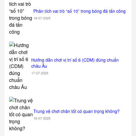
Phân tích vai trò “số 10” trong bóng đá tấn công
18-07-2025
Hướng dẫn chơi vị trí số 6 (CDM) đúng chuẩn
châu Âu
17-07-2025
Trung vệ chơi chân tốt có quan trọng không?
16-07-2025