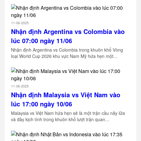
11-06-2025
Nhận định Argentina vs Colombia vào
lúc 07:00 ngày 11/06
Nhận định Argentina vs Colombia trong khuôn khổ Vòng
loại World Cup 2026 khu vực Nam Mỹ hứa hẹn một…
11-06-2025
Nhận định Malaysia vs Việt Nam vào
lúc 17:00 ngày 10/06
Malaysia vs Việt Nam hứa hẹn sẽ là một trận cầu nảy lửa
và đầy kịch tính trong khuôn khổ lượt trận quan…