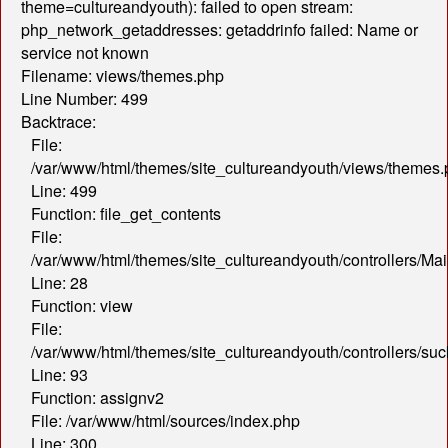
theme=cultureandyouth): failed to open stream:
php_network_getaddresses: getaddrinfo failed: Name or
service not known
Filename: views/themes.php
Line Number: 499
Backtrace:
File:
/var/www/html/themes/site_cultureandyouth/views/themes
Line: 499
Function: file_get_contents
File:
/var/www/html/themes/site_cultureandyouth/controllers/Mai
Line: 28
Function: view
File:
/var/www/html/themes/site_cultureandyouth/controllers/s
Line: 93
Function: assignv2
File: /var/www/html/sources/index.php
Line: 300