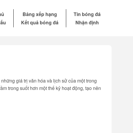
hủ
Bảng xếp hạng
Tin bóng đá
đấu
Kết quả bóng đá
Nhận định
những giá trị văn hóa và lịch sử của một trong
ầm trong suốt hơn một thế kỷ hoạt động, tạo nên