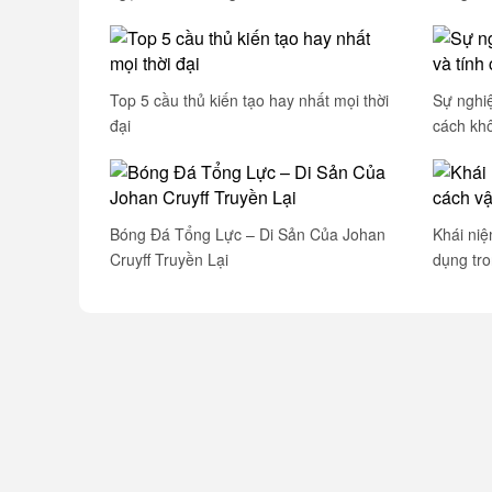
Top 5 cầu thủ kiến tạo hay nhất mọi thời
Sự nghiệ
đại
cách khô
Bóng Đá Tổng Lực – Di Sản Của Johan
Khái niệ
Cruyff Truyền Lại
dụng tro