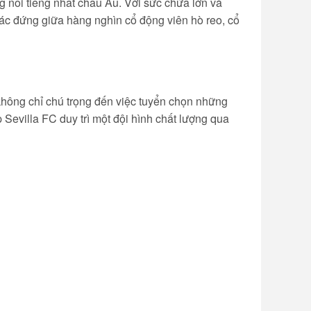
 nổi tiếng nhất châu Âu. Với sức chứa lớn và
giác đứng giữa hàng nghìn cổ động viên hò reo, cổ
ộ không chỉ chú trọng đến việc tuyển chọn những
 Sevilla FC duy trì một đội hình chất lượng qua