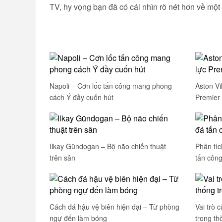
TV, hy vọng bạn đã có cái nhìn rõ nét hơn về một
Napoli – Cơn lốc tấn công mang phong
Aston Vil
cách Ý đầy cuốn hút
Premier
Ilkay Gündogan – Bộ não chiến thuật
Phân tíc
trên sân
tấn côn
Cách đá hậu vệ biên hiện đại – Từ phòng
Vai trò 
ngự đến làm bóng
trong thờ