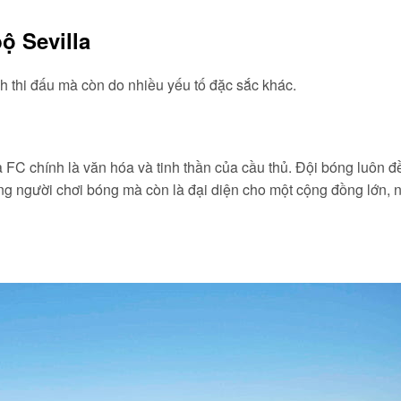
ộ Sevilla
ích thi đấu mà còn do nhiều yếu tố đặc sắc khác.
 FC chính là văn hóa và tinh thần của cầu thủ. Đội bóng luôn đề
ng người chơi bóng mà còn là đại diện cho một cộng đồng lớn, 