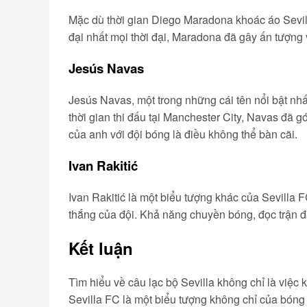
Mặc dù thời gian Diego Maradona khoác áo Sevill
đại nhất mọi thời đại, Maradona đã gây ấn tượng v
Jesús Navas
Jesús Navas, một trong những cái tên nổi bật nh
thời gian thi đấu tại Manchester City, Navas đã g
của anh với đội bóng là điều không thể bàn cãi.
Ivan Rakitić
Ivan Rakitić là một biểu tượng khác của Sevilla
thắng của đội. Khả năng chuyền bóng, đọc trận 
Kết luận
Tìm hiểu về câu lạc bộ Sevilla không chỉ là việc
Sevilla FC là một biểu tượng không chỉ của bóng 