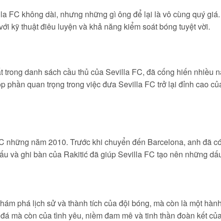
a FC không dài, nhưng những gì ông để lại là vô cùng quý giá.
ới kỹ thuật điêu luyện và khả năng kiểm soát bóng tuyệt vời.
ất trong danh sách cầu thủ của Sevilla FC, đã cống hiến nhiều
óp phần quan trọng trong việc đưa Sevilla FC trở lại đỉnh cao c
 FC những năm 2010. Trước khi chuyển đến Barcelona, anh đã có
đấu và ghi bàn của Rakitić đã giúp Sevilla FC tạo nên những 
 khám phá lịch sử và thành tích của đội bóng, mà còn là một hà
đá mà còn của tình yêu, niềm đam mê và tinh thần đoàn kết của