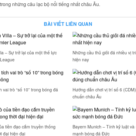
 trong những câu lạc bộ nổi tiếng nhất châu Âu.
BÀI VIẾT LIÊN QUAN
la – Sự trở lại của một thế lực
Những cầu thủ giỏi đá nhiều vị tr
 League
hiện nay
h vai trò “số 10” trong bóng đá
Hướng dẫn chơi vị trí số 6 (CDM
g
chuẩn châu Âu
của tiền đạo cắm truyền thống
Bayern Munich – Tính kỷ luật và
i đại hiện đại
mạnh bóng đá Đức