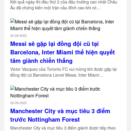
Kết quả ngày thi đấu thứ 2 của đấu trường cao nhất Châu
Âu đã chứng kiến một trận cầu đỉnh cao khi có…
20-09-2023
Messi sẽ gặp lại đồng đội cũ tại
Barcelona, Inter Miami thể hiện quyết
tâm giành chiến thắng
Victor Vázquez của Toronto FC vui mừng khi được gặp lại
đồng đội cũ Barcelona Lionel Messi, Inter Miami…
20-09-2023
Manchester City và mục tiêu 3 điểm
trước Nottingham Forest
Manchester City và mục tiêu 3 điểm giành được tiếp theo