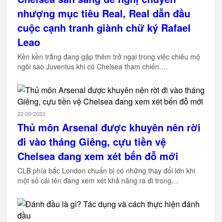
nhượng mục tiêu Real, Real dẫn đầu
cuộc cạnh tranh giành chữ ký Rafael
Leao
Kền kền trắng đang gặp thêm trở ngại trong việc chiêu mộ
ngôi sao Juventus khi có Chelsea tham chiến.…
22-09-2023
Thủ môn Arsenal được khuyên nên rời
đi vào tháng Giêng, cựu tiền vệ
Chelsea đang xem xét bến đỗ mới
CLB phía bắc London chuẩn bị có những thay đổi lớn khi
một số cái tên đang xem xét khả năng ra đi trong…