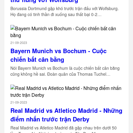
Borussia Dortmund gặp khó trước trận đấu với Wolfsburg.
Họ đang có tinh thần đi xuống sau thất bại 0-2…
21-09-2023
Bayern Munich vs Bochum - Cuộc
chiến bất cân bằng
Nói Bayern Munich vs Bochum là cuộc chiến bất cân bằng
cũng không hề sai. Đoàn quân của Thomas Tuchel…
21-09-2023
Real Madrid vs Atletico Madrid - Những
điểm nhấn trước trận Derby
Real Madrid vs Atletico Madrid đã gặp nhau trên dưới 50