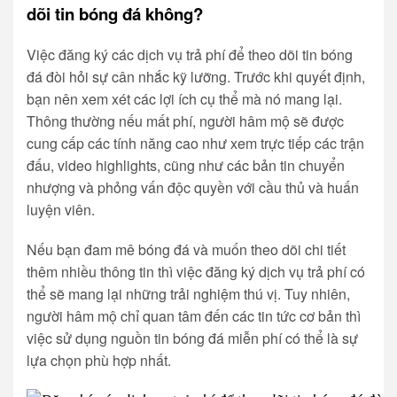
dõi tin bóng đá không?
Việc đăng ký các dịch vụ trả phí để theo dõi tin bóng
đá đòi hỏi sự cân nhắc kỹ lưỡng. Trước khi quyết định,
bạn nên xem xét các lợi ích cụ thể mà nó mang lại.
Thông thường nếu mất phí, người hâm mộ sẽ được
cung cấp các tính năng cao như xem trực tiếp các trận
đấu, video highlights, cũng như các bản tin chuyển
nhượng và phỏng vấn độc quyền với cầu thủ và huấn
luyện viên.
Nếu bạn đam mê bóng đá và muốn theo dõi chi tiết
thêm nhiều thông tin thì việc đăng ký dịch vụ trả phí có
thể sẽ mang lại những trải nghiệm thú vị. Tuy nhiên,
người hâm mộ chỉ quan tâm đến các tin tức cơ bản thì
việc sử dụng nguồn tin bóng đá miễn phí có thể là sự
lựa chọn phù hợp nhất.