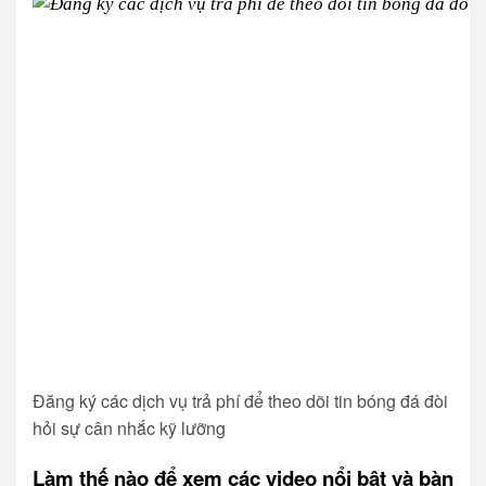
Đăng ký các dịch vụ trả phí để theo dõi tin bóng đá đòi
hỏi sự cân nhắc kỹ lưỡng
Làm thế nào để xem các video nổi bật và bàn