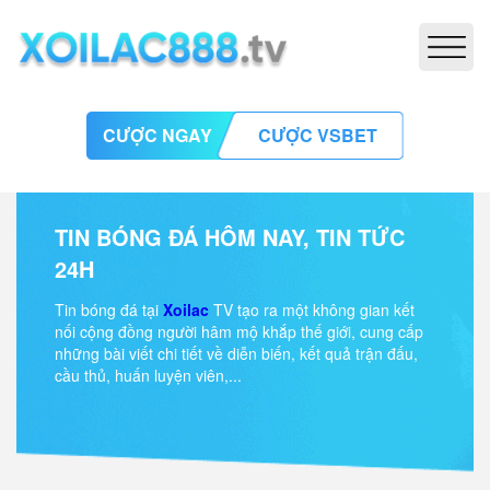
CƯỢC NGAY
CƯỢC VSBET
TIN BÓNG ĐÁ HÔM NAY, TIN TỨC
24H
Tin bóng đá tại
Xoilac
TV tạo ra một không gian kết
nối cộng đồng người hâm mộ khắp thế giới, cung cấp
những bài viết chi tiết về diễn biến, kết quả trận đấu,
cầu thủ, huấn luyện viên,...