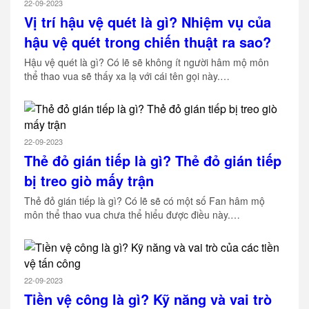
22-09-2023
Vị trí hậu vệ quét là gì? Nhiệm vụ của
hậu vệ quét trong chiến thuật ra sao?
Hậu vệ quét là gì? Có lẽ sẽ không ít người hâm mộ môn
thể thao vua sẽ thấy xa lạ với cái tên gọi này.…
22-09-2023
Thẻ đỏ gián tiếp là gì? Thẻ đỏ gián tiếp
bị treo giò mấy trận
Thẻ đỏ gián tiếp là gì? Có lẽ sẽ có một số Fan hâm mộ
môn thể thao vua chưa thể hiểu được điều này.…
22-09-2023
Tiền vệ công là gì? Kỹ năng và vai trò