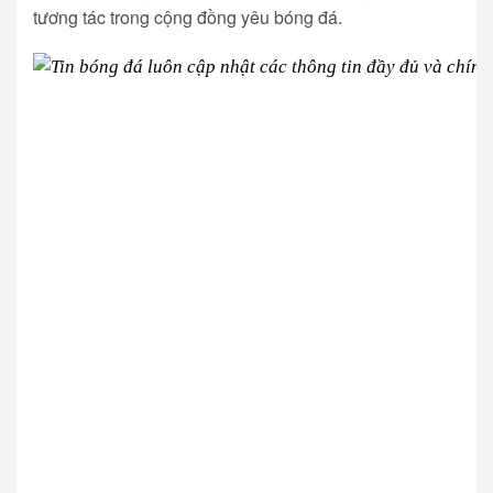
tương tác trong cộng đồng yêu bóng đá.