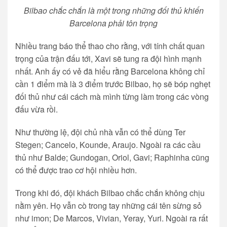
Bilbao chắc chắn là một trong những đối thủ khiến
Barcelona phải tôn trọng
Nhiều trang báo thể thao cho rằng, với tính chất quan
trọng của trận đấu tới, Xavi sẽ tung ra đội hình mạnh
nhất. Anh ấy có vẻ đã hiểu rằng Barcelona không chỉ
cần 1 điểm mà là 3 điểm trước Bilbao, họ sẽ bóp nghẹt
đối thủ như cái cách mà mình từng làm trong các vòng
đấu vừa rồi.
Như thường lệ, đội chủ nhà vẫn có thể dùng Ter
Stegen; Cancelo, Kounde, Araujo. Ngoài ra các cầu
thủ như Balde; Gundogan, Oriol, Gavi; Raphinha cũng
có thể được trao cơ hội nhiều hơn.
Trong khi đó, đội khách Bilbao chắc chắn không chịu
nằm yên. Họ vẫn cò trong tay những cái tên sừng sỏ
như imon; De Marcos, Vivian, Yeray, Yuri. Ngoài ra rất