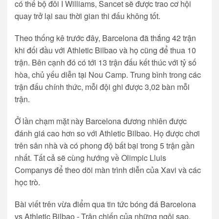
có thể bộ đôi I Williams, Sancet sẽ được trao cơ hội
quay trở lại sau thời gian thi đấu không tốt.
Theo thống kê trước đây, Barcelona đã thắng 42 trận
khi đối đầu với Athletic Bilbao và họ cũng để thua 10
trận. Bên cạnh đó có tới 13 trận đấu kết thúc với tỷ số
hòa, chủ yếu diễn tại Nou Camp. Trung bình trong các
trận đấu chính thức, mỗi đội ghi được 3,02 bàn mỗi
trận.
Ở lần chạm mặt này Barcelona đương nhiên được
đánh giá cao hơn so với Athletic Bilbao. Họ được chơi
trên sân nhà và có phong độ bất bại trong 5 trận gần
nhất. Tất cả sẽ cùng hướng về Olimpic Lluis
Companys để theo dõi màn trình diễn của Xavi và các
học trò.
Bài viết trên vừa điểm qua tin tức bóng đá Barcelona
vs Athletic Bilbao - Trận chiến của những ngôi sao.