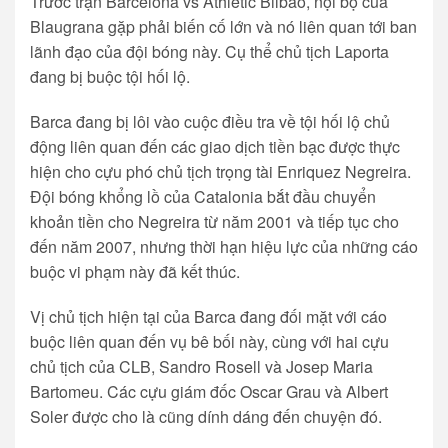
Trước trận Barcelona vs Athletic Bilbao, nội bộ của
Blaugrana gặp phải biến cố lớn và nó liên quan tới ban
lãnh đạo của đội bóng này. Cụ thể chủ tịch Laporta
đang bị buộc tội hối lộ.
Barca đang bị lôi vào cuộc điều tra về tội hối lộ chủ
động liên quan đến các giao dịch tiền bạc được thực
hiện cho cựu phó chủ tịch trọng tài Enriquez Negreira.
Đội bóng khổng lồ của Catalonia bắt đầu chuyển
khoản tiền cho Negreira từ năm 2001 và tiếp tục cho
đến năm 2007, nhưng thời hạn hiệu lực của những cáo
buộc vi phạm này đã kết thúc.
Vị chủ tịch hiện tại của Barca đang đối mặt với cáo
buộc liên quan đến vụ bê bối này, cùng với hai cựu
chủ tịch của CLB, Sandro Rosell và Josep Maria
Bartomeu. Các cựu giám đốc Oscar Grau và Albert
Soler được cho là cũng dính dáng đến chuyện đó.