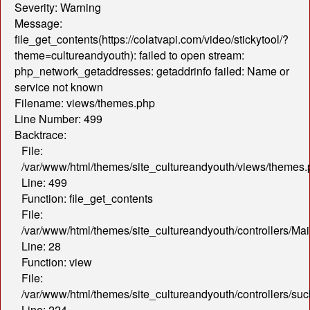
Severity: Warning
Message:
file_get_contents(https://colatvapi.com/video/stickytool/?
theme=cultureandyouth): failed to open stream:
php_network_getaddresses: getaddrinfo failed: Name or
service not known
Filename: views/themes.php
Line Number: 499
Backtrace:
File:
/var/www/html/themes/site_cultureandyouth/views/themes
Line: 499
Function: file_get_contents
File:
/var/www/html/themes/site_cultureandyouth/controllers/Mai
Line: 28
Function: view
File:
/var/www/html/themes/site_cultureandyouth/controllers/s
Line: 224