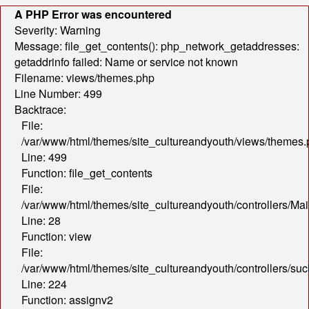
A PHP Error was encountered
Severity: Warning
Message: file_get_contents(): php_network_getaddresses:
getaddrinfo failed: Name or service not known
Filename: views/themes.php
Line Number: 499
Backtrace:
File:
/var/www/html/themes/site_cultureandyouth/views/themes
Line: 499
Function: file_get_contents
File:
/var/www/html/themes/site_cultureandyouth/controllers/Mai
Line: 28
Function: view
File:
/var/www/html/themes/site_cultureandyouth/controllers/s
Line: 224
Function: assignv2