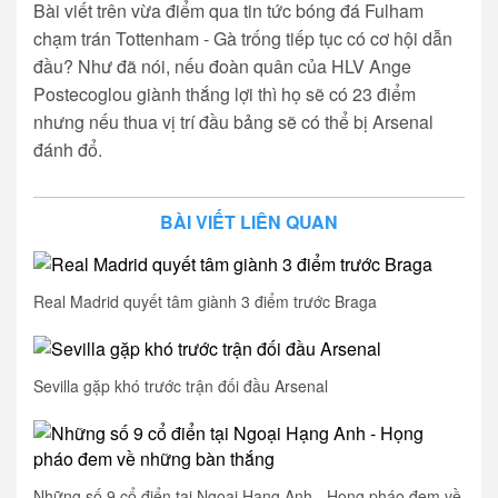
Bài viết trên vừa điểm qua tin tức bóng đá Fulham
chạm trán Tottenham - Gà trống tiếp tục có cơ hội dẫn
đầu? Như đã nói, nếu đoàn quân của HLV Ange
Postecoglou giành thắng lợi thì họ sẽ có 23 điểm
nhưng nếu thua vị trí đầu bảng sẽ có thể bị Arsenal
đánh đổ.
BÀI VIẾT LIÊN QUAN
Real Madrid quyết tâm giành 3 điểm trước Braga
Sevilla gặp khó trước trận đối đầu Arsenal
Những số 9 cổ điển tại Ngoại Hạng Anh - Họng pháo đem về