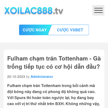
CƯỢC NGAY
CƯỢC VSBET
Fulham chạm trán Tottenham - Gà
trống tiếp tục có cơ hội dẫn đầu?
20-10-2023
by
Administrator
Fulham chạm trán Tottenham trong bối cảnh mà
đội bóng này đang có phong độ không quá cao.
Với Spurs thì hoàn toàn ngược lại, họ đang bay
cao với vị trí thứ nhất trên BXH. Không những vậy,