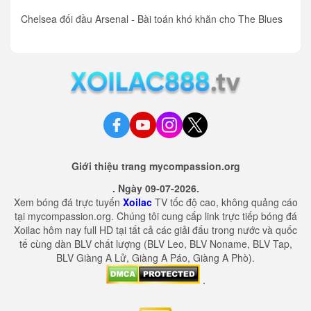
Chelsea đối đầu Arsenal - Bài toán khó khăn cho The Blues
Giới thiệu trang mycompassion.org
. Ngày 09-07-2026.
Xem bóng đá trực tuyến
Xoilac
TV tốc độ cao, không quảng cáo
tại mycompassion.org. Chúng tôi cung cấp link trực tiếp bóng đá
Xoilac hôm nay full HD tại tất cả các giải đấu trong nước và quốc
tế cùng dàn BLV chất lượng (BLV Leo, BLV Noname, BLV Tap,
BLV Giàng A Lử, Giàng A Páo, Giàng A Phò).
.