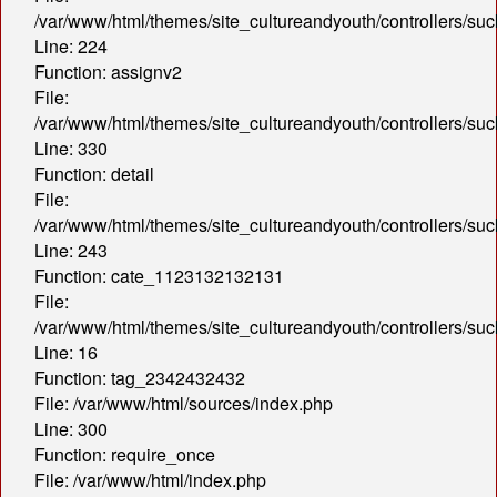
/var/www/html/themes/site_cultureandyouth/controllers/s
Line: 224
Function: assignv2
File:
/var/www/html/themes/site_cultureandyouth/controllers/s
Line: 330
Function: detail
File:
/var/www/html/themes/site_cultureandyouth/controllers/s
Line: 243
Function: cate_1123132132131
File:
/var/www/html/themes/site_cultureandyouth/controllers/s
Line: 16
Function: tag_2342432432
File: /var/www/html/sources/index.php
Line: 300
Function: require_once
File: /var/www/html/index.php