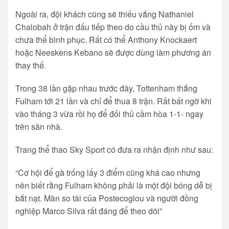
Ngoài ra, đội khách cũng sẽ thiếu vắng Nathaniel
Chalobah ở trận đấu tiếp theo do cầu thủ này bị ốm và
chưa thể bình phục. Rất có thể Anthony Knockaert
hoặc Neeskens Kebano sẽ được dùng làm phương án
thay thế.
Trong 38 lần gặp nhau trước đây, Tottenham thắng
Fulham tới 21 lần và chỉ để thua 8 trận. Rất bất ngờ khi
vào tháng 3 vừa rồi họ để đối thủ cầm hòa 1-1- ngay
trên sân nhà.
Trang thể thao Sky Sport có đưa ra nhận định như sau:
“Cơ hội để gà trống lấy 3 điểm cũng khá cao nhưng
nên biết rằng Fulham không phải là một đội bóng dễ bị
bắt nạt. Màn so tài của Postecoglou và người đồng
nghiệp Marco Silva rất đáng để theo dõi”