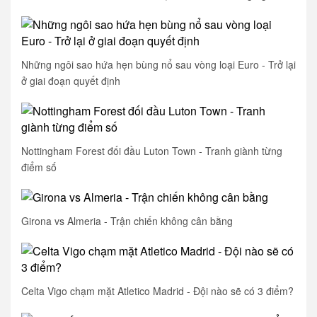
Những ngôi sao hứa hẹn bùng nổ sau vòng loại Euro - Trở lại
ở giai đoạn quyết định
Nottingham Forest đối đầu Luton Town - Tranh giành từng
điểm số
Girona vs Almeria - Trận chiến không cân bằng
Celta Vigo chạm mặt Atletico Madrid - Đội nào sẽ có 3 điểm?