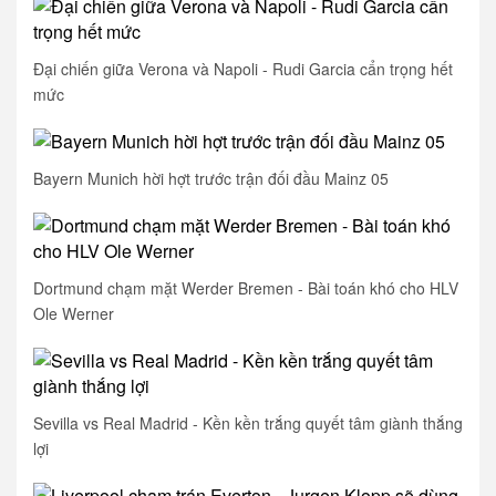
Đại chiến giữa Verona và Napoli - Rudi Garcia cẩn trọng hết
mức
Bayern Munich hời hợt trước trận đối đầu Mainz 05
Dortmund chạm mặt Werder Bremen - Bài toán khó cho HLV
Ole Werner
Sevilla vs Real Madrid - Kền kền trắng quyết tâm giành thắng
lợi