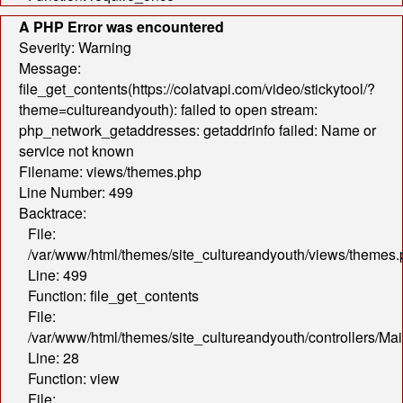
A PHP Error was encountered
Severity: Warning
Message:
file_get_contents(https://colatvapi.com/video/stickytool/?
theme=cultureandyouth): failed to open stream:
php_network_getaddresses: getaddrinfo failed: Name or
service not known
Filename: views/themes.php
Line Number: 499
Backtrace:
File:
/var/www/html/themes/site_cultureandyouth/views/themes
Line: 499
Function: file_get_contents
File:
/var/www/html/themes/site_cultureandyouth/controllers/Mai
Line: 28
Function: view
File: