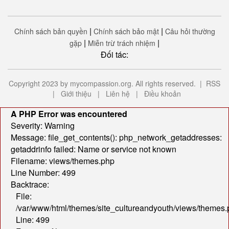
|
|
Chính sách bản quyền
Chính sách bảo mật
Câu hỏi thường
|
|
gặp
Miễn trừ trách nhiệm
Đối tác:
Copyright 2023 by mycompassion.org. All rights reserved. |
RSS
|
Giới thiệu
|
Liên hệ
|
Điều khoản
A PHP Error was encountered
Severity: Warning
Message: file_get_contents(): php_network_getaddresses:
getaddrinfo failed: Name or service not known
Filename: views/themes.php
Line Number: 499
Backtrace:
File:
/var/www/html/themes/site_cultureandyouth/views/themes
Line: 499