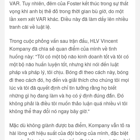
VAR. Tuy nhiên, đêm của Foster kết thúc trong sự thất
vọng khi anh bị thẻ đỏ trong thời gian bù giờ, do một
lần xem xét VAR khác. Điều này đã làm dấy lên nhiều
tranh cãi về luật lệ.
Trong cuộc phỏng vấn sau trận đấu, HLV Vincent
Kompany đã chia sẻ quan điểm của mình về tình
huống này: "Tôi có một bộ não kinh doanh tốt và tôi có
một bộ não huấn luyện tốt, nhưng khi nói đến luật
pháp và pháp lý, tôi chịu. Bóng đi theo cách này, bóng
đi theo cách đó, họ đến và giải thích cho chúng tôi mọi
lúc và tôi đã quyết định chỉ tin tưởng rằng họ biết
những gì họ đang làm và họ có ý định đúng đắn. Đó
không phải là điều tôi muốn thảo luận quá nhiều vì tôi
không thể thay đổi nó ngay bây giờ."
Mặc dù không giành được ba điểm, Kompany vẫn tỏ ra
hài lòng với hiệu suất của đội bóng của mình, đặc biệt