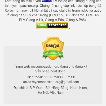
Xem bóng đá trực tuyến
Xoilac
TV tốc độ cao, không quảng cáo
tại mycompassion.org. Chúng tôi cung cấp link trực tiếp bóng đá
Xoilac hôm nay full HD tại tất cả các giải đấu trong nước và quốc
tế cùng dàn BLV chất lượng (BLV Leo, BLV Noname, BLV Tap,
BLV Giàng A Lử, Giàng A Páo, Giàng A Phò).
.
Trang web mycompassion.org đang chờ đăng ký
giấy phép hoạt động.
Điện thoại:
0992575893
| Email:
xoilac.mycompassion.org@gmail.com
Địa chỉ:
20B P. Quán Sứ, Hàng Bông, Hoàn Kiếm,
Hà Nội, Việt Nam