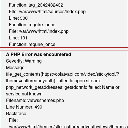
Function: tag_2342432432
File: /var/www/html/sources/index.php
Line: 300
Function: require_once
File: /var/www/html/index.php
Line: 191
Function: require_once
A PHP Error was encountered
Severity: Warning
Message:
file_get_contents(https://colatvapi.com/video/stickytool/?
theme=cultureandyouth): failed to open stream:
php_network_getaddresses: getaddrinfo failed: Name or
service not known
Filename: views/themes.php
Line Number: 499
Backtrace:
File:
/var/www/html/themes/site_cultureandyouth/views/themes