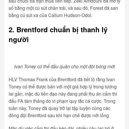
sau chuỗi ba trận thua liên tiếp. Zeki Amdouni đã mở tỷ
số bằng một cú sút chân trái, và sau đó, Forest đã san
bằng cú sút xa của Callum Hudson-Odoi.
2. Brentford chuẩn bị thanh lý
người
Ivan Toney có thể đầu quân cho một đội bóng mới
HLV Thomas Frank của Brentford đã tiết lộ rằng Ivan
Toney có thể được bán với một giá hợp lý trong tương
lai gần, mặc dù tiền đạo này đang phải thụ án cấm thi
đấu FA tám tháng do vi phạm quy tắc cá cược. Trong
tuần này, Toney đã quay trở lại tập luyện cùng các
đồng đội Brentford sau khi hạn chế được nới lỏng.
Mặc dù việc cấm thi đấu kéo dài, nhiều câu lạc bộ ở